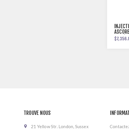
INJECT
ASCORB
USP (I
$7,356.
C)
TROUVE NOUS
INFORMA
21 Yellow Str. London, Sussex
Contacte