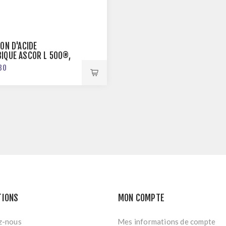
ION D'ACIDE
IQUE ASCOR L 500®,
NJECTION DE VITAMINE
80
TIONS
MON COMPTE
z-nous
Mes informations de compte